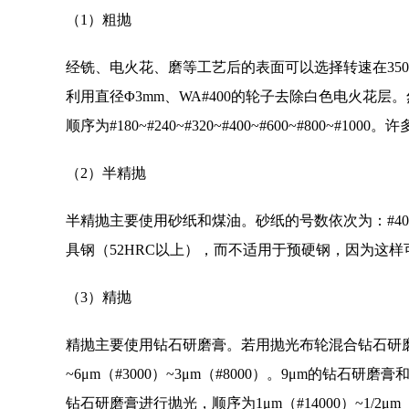
（1）粗抛
经铣、电火花、磨等工艺后的表面可以选择转速在3500
利用直径Φ3mm、WA#400的轮子去除白色电火花
顺序为#180~#240~#320~#400~#600~#800~
（2）半精抛
半精抛主要使用砂纸和煤油。砂纸的号数依次为：#400~#600
具钢（52HRC以上），而不适用于预硬钢，因为这
（3）精抛
精抛主要使用钻石研磨膏。若用抛光布轮混合钻石研磨粉
~6μm（#3000）~3μm（#8000）。9μm的钻石
钻石研磨膏进行抛光，顺序为1μm（#14000）~1/2μm（#6