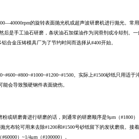
0—40000rpm的旋转表面抛光机或超声波研磨机进行抛光。常
层。然后是手工油石研磨，条状油石加煤油作为润滑剂或冷却剂。
#1000。许多铝合金压铸模具厂为了节约时间而选择从#400开始。
~#800~#1000~#1200~#1500。实际上#1500砂纸只用适
样可能会导致预硬钢件表面烧伤。
或研磨膏进行研磨的话，则通常的研磨顺序是9μm（#1800）
研磨膏和抛光布轮可用来去除#1200和#1500号砂纸留下的发状磨痕。
0000）~1/4μm（#100000）。