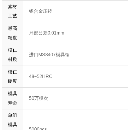
素材
铝合金压铸
工艺
最高
局部公差0.01mm
精度
模仁
进口MS8407模具钢
材质
模仁
48~52HRC
硬度
模具
50万模次
寿命
单组
模具
5000pcs