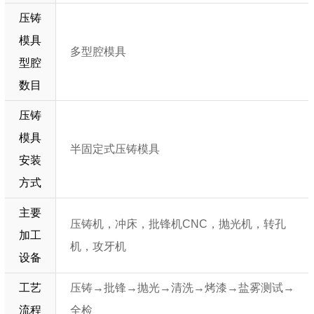
压铸
模具
多型腔模具
型腔
数目
压铸
模具
半固定式压铸模具
安装
方式
主要
压铸机，冲床，批锋机CNC，抛光机，转孔
加工
机，攻牙机
设备
工艺
压铸→批锋→抛光→清洗→烤漆→盐雾测试→
流程
全检