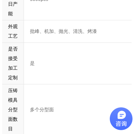
日产
能
外观
批峰、机加、抛光、清洗、烤漆
工艺
是否
接受
是
加工
定制
压铸
模具
分型
多个分型面
面数
目