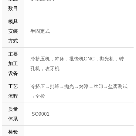
数目
模具
安装
半固定式
方式
主要
冷挤压机，冲床，批锋机CNC，抛光机，转
加工
孔机，攻牙机
设备
工艺
冷挤压→批锋→抛光→烤漆→丝印→盐雾测试
流程
→全检
质量
ISO9001
体系
检验