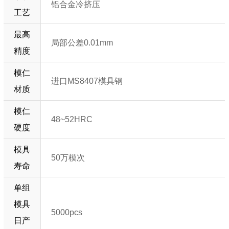
铝合金冷挤压
工艺
最高
局部公差0.01mm
精度
模仁
进口MS8407模具钢
材质
模仁
48~52HRC
硬度
模具
50万模次
寿命
单组
模具
5000pcs
日产