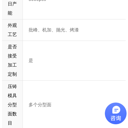
日产
能
外观
批峰、机加、抛光、烤漆
工艺
是否
接受
是
加工
定制
压铸
模具
分型
多个分型面
面数
目