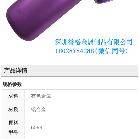
产品详情
规格参数
材料
有色金属
材质
铝合金
原料
6063
型号