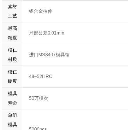
素材
铝合金拉伸
工艺
最高
局部公差0.01mm
精度
模仁
进口MS8407模具钢
材质
模仁
48~52HRC
硬度
模具
50万模次
寿命
单组
模具
5000pcs