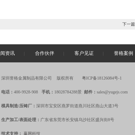
下一篇
新闻资讯
合作伙伴
客户见证
誉格案例
|
|
|
深圳誉格金属制品有限公司 版权所有
粤ICP备18126084号-1
电话：
400-9928-908
手机：
18028784288景
邮件：
sales@yugejs.com
模具制造/压铸厂：
深圳市宝安区燕罗街道燕川社区燕山大道3号
生产加工/表面处理：
广东省东莞市长安镇乌沙社区盛兴街8号
技术支持：
赢网科技