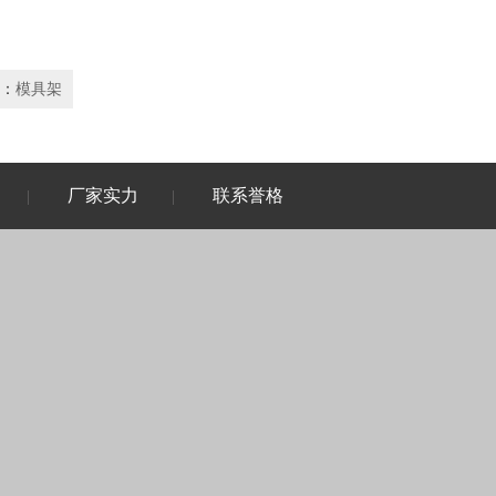
：
模具架
厂家实力
联系誉格
|
|