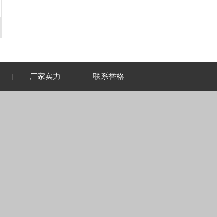
厂家实力
联系誉格
|
|