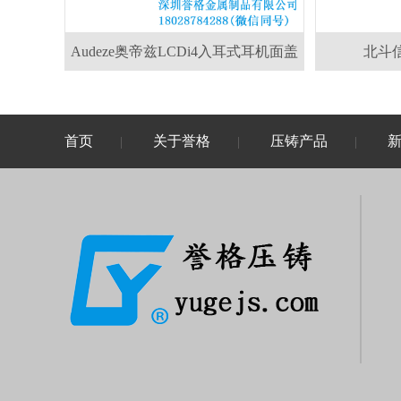
Audeze奥帝兹LCDi4入耳式耳机面盖
北斗
首页
关于誉格
压铸产品
|
|
|