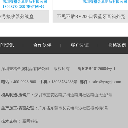
信号接收器分线盒
不见不散BV200口袋蓝牙音箱外壳
新闻资讯
合作伙伴
客户见证
誉格案例
|
|
|
深圳誉格金属制品有限公司 版权所有
粤ICP备18126084号-1
电话：
400-9928-908
手机：
18028784288景
邮件：
sales@yugejs.com
模具制造/压铸厂：
深圳市宝安区燕罗街道燕川社区燕山大道3号
生产加工/表面处理：
广东省东莞市长安镇乌沙社区盛兴街8号
技术支持：
赢网科技