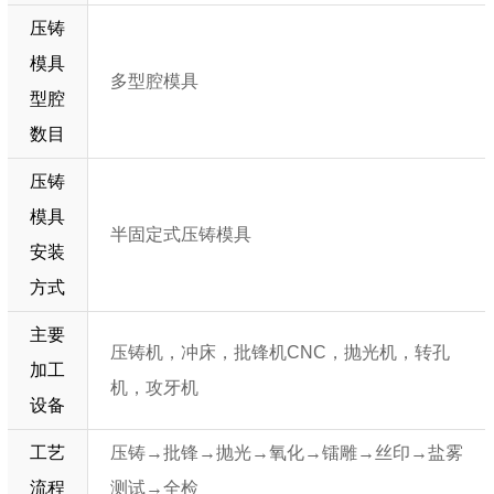
压铸
模具
多型腔模具
型腔
数目
压铸
模具
半固定式压铸模具
安装
方式
主要
压铸机，冲床，批锋机CNC，抛光机，转孔
加工
机，攻牙机
设备
工艺
压铸→批锋→抛光→氧化→镭雕→丝印→盐雾
流程
测试→全检