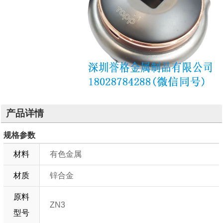
产品详情
规格参数
材料
有色金属
材质
锌合金
原料
ZN3
型号