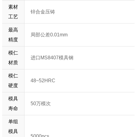
素材
锌合金压铸
工艺
最高
局部公差0.01mm
精度
模仁
进口MS8407模具钢
材质
模仁
48~52HRC
硬度
模具
50万模次
寿命
单组
模具
5000pcs