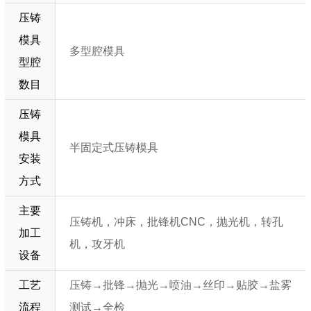
压铸
模具
多型腔模具
型腔
数目
压铸
模具
半固定式压铸模具
安装
方式
主要
压铸机，冲床，批锋机CNC，抛光机，转孔
加工
机，攻牙机
设备
工艺
压铸→批锋→抛光→喷油→丝印→贴胶→盐雾
流程
测试→全检