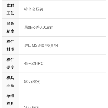
素材
锌合金压铸
工艺
最高
局部公差0.01mm
精度
模仁
进口MS8407模具钢
材质
模仁
48~52HRC
硬度
模具
50万模次
寿命
单组
模具
5000pcs