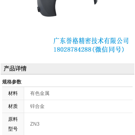
产品详情
规格参数
材料
有色金属
材质
锌合金
原料
ZN3
型号