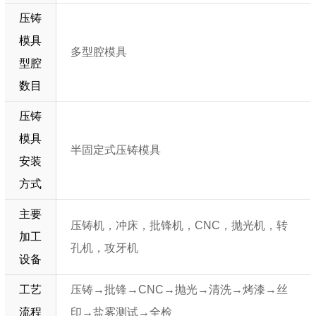
压铸
模具
多型腔模具
型腔
数目
压铸
模具
半固定式压铸模具
安装
方式
主要
压铸机，冲床，批锋机，CNC，抛光机，转
加工
孔机，攻牙机
设备
工艺
压铸→批锋→CNC→抛光→清洗→烤漆
→丝
流程
印
→
盐雾测试→全检