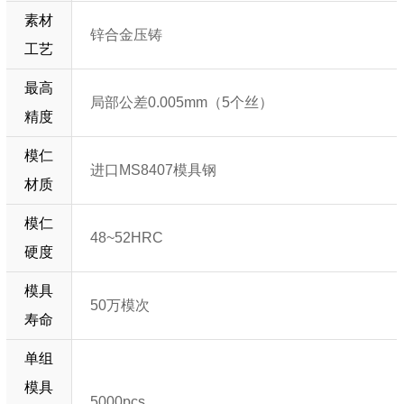
素材
锌合金压铸
工艺
最高
局部公差0.005mm（5个丝）
精度
模仁
进口MS8407模具钢
材质
模仁
48~52HRC
硬度
模具
50万模次
寿命
单组
模具
5000pcs