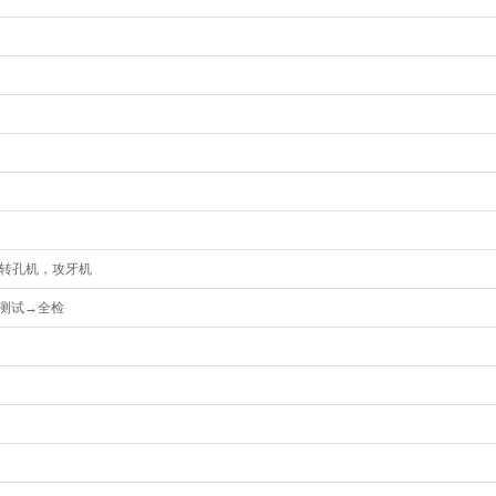
，转孔机，攻牙机
测试→全检