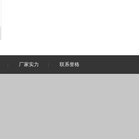
厂家实力
联系誉格
|
|