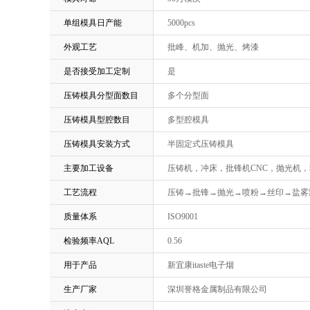
单组模具日产能
5000pcs
外观工艺
批峰、机加、抛光、烤漆
是否接受加工定制
是
压铸模具分型面数目
多个分型面
压铸模具型腔数目
多型腔模具
压铸模具安装方式
半固定式压铸模具
主要加工设备
压铸机，冲床，批锋机CNC，抛光机
工艺流程
压铸→批锋→抛光→喷粉→丝印→盐雾
质量体系
ISO9001
检验频率AQL
0.56
用于产品
新宜康itaste电子烟
生产厂家
深圳誉格金属制品有限公司