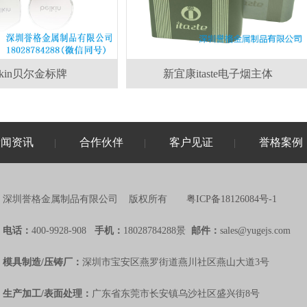
elkin贝尔金标牌
新宜康itaste电子烟主体
新闻资讯
合作伙伴
客户见证
誉格案例
|
|
|
深圳誉格金属制品有限公司 版权所有
粤ICP备18126084号-1
电话：
400-9928-908
手机：
18028784288景
邮件：
sales@yugejs.com
模具制造/压铸厂：
深圳市宝安区燕罗街道燕川社区燕山大道3号
生产加工/表面处理：
广东省东莞市长安镇乌沙社区盛兴街8号