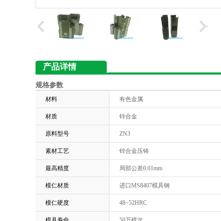
产品详情
规格参数
材料
有色金属
材质
锌合金
原料型号
ZN3
素材工艺
锌合金压铸
最高精度
局部公差0.01mm
模仁材质
进口MS8407模具钢
模仁硬度
48~52HRC
模具寿命
50万模次