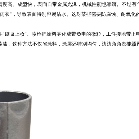
精度高、成型快，表面自带金属光泽，机械性能也靠谱。不过有
"雨衣"，导致表面特别容易沾水。这对某些需要防腐蚀、耐氧化
件"磁吸上妆"。喷枪把涂料雾化成带负电的微粒，工件接地带正
喷漆，这种方法不仅省涂料，涂层还特别均匀，边边角角都能照