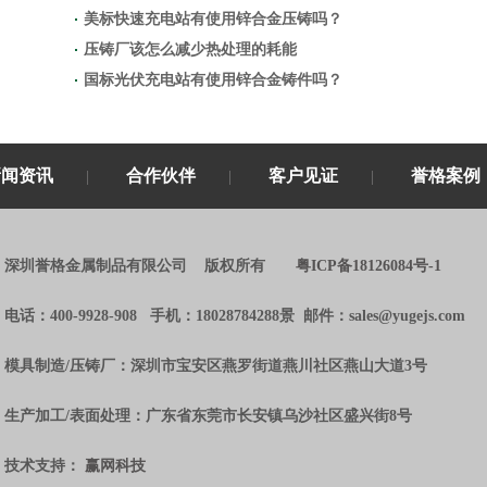
美标快速充电站有使用锌合金压铸吗？
压铸厂该怎么减少热处理的耗能
国标光伏充电站有使用锌合金铸件吗？
新闻资讯
合作伙伴
客户见证
誉格案例
|
|
|
深圳誉格金属制品有限公司 版权所有
粤ICP备18126084号-1
电话：
400-9928-908
手机：
18028784288景
邮件：
sales@yugejs.com
模具制造/压铸厂：
深圳市宝安区燕罗街道燕川社区燕山大道3号
生产加工/表面处理：
广东省东莞市长安镇乌沙社区盛兴街8号
技术支持：
赢网科技