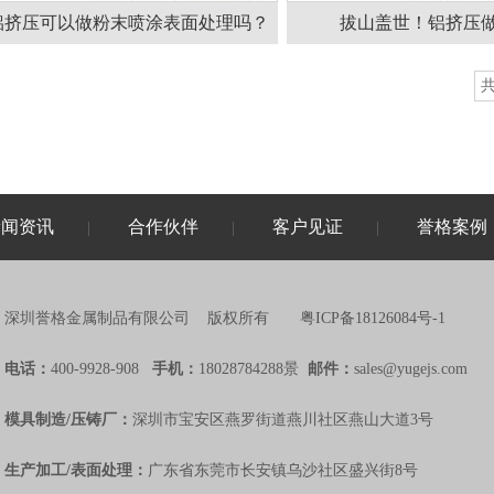
铝挤压可以做粉末喷涂表面处理吗？
拔山盖世！铝挤压
新闻资讯
合作伙伴
客户见证
誉格案例
|
|
|
深圳誉格金属制品有限公司 版权所有
粤ICP备18126084号-1
电话：
400-9928-908
手机：
18028784288景
邮件：
sales@yugejs.com
模具制造/压铸厂：
深圳市宝安区燕罗街道燕川社区燕山大道3号
生产加工/表面处理：
广东省东莞市长安镇乌沙社区盛兴街8号